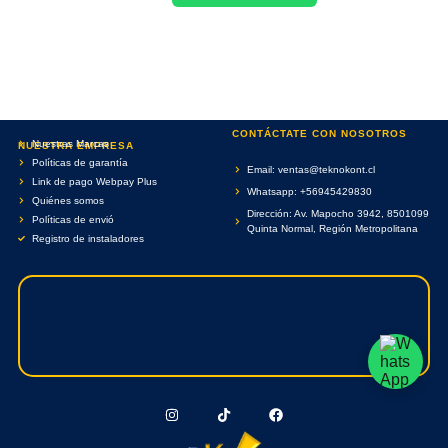
CONTÁCTATE CON NOSOTROS
Nuestras Marcas
NUESTRA EMPRESA
Políticas de garantía
Email: ventas@teknokont.cl
Link de pago Webpay Plus
Whatsapp: +56945429830
Quiénes somos
Dirección: Av. Mapocho 3942, 8501099
Políticas de envió
Quinta Normal, Región Metropolitana
Registro de instaladores