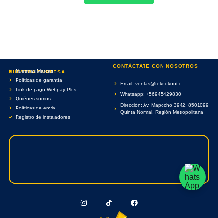
CONTÁCTATE CON NOSOTROS
Nuestras Marcas
NUESTRA EMPRESA
Políticas de garantía
Email: ventas@teknokont.cl
Link de pago Webpay Plus
Whatsapp: +56945429830
Quiénes somos
Dirección: Av. Mapocho 3942, 8501099
Políticas de envió
Quinta Normal, Región Metropolitana
Registro de instaladores