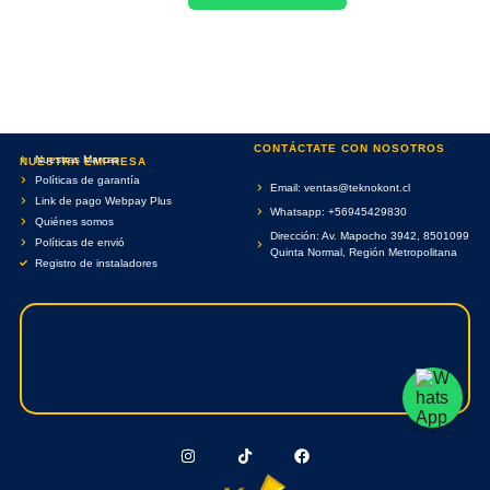
CONTÁCTATE CON NOSOTROS
Nuestras Marcas
NUESTRA EMPRESA
Políticas de garantía
Email: ventas@teknokont.cl
Link de pago Webpay Plus
Whatsapp: +56945429830
Quiénes somos
Dirección: Av. Mapocho 3942, 8501099
Políticas de envió
Quinta Normal, Región Metropolitana
Registro de instaladores