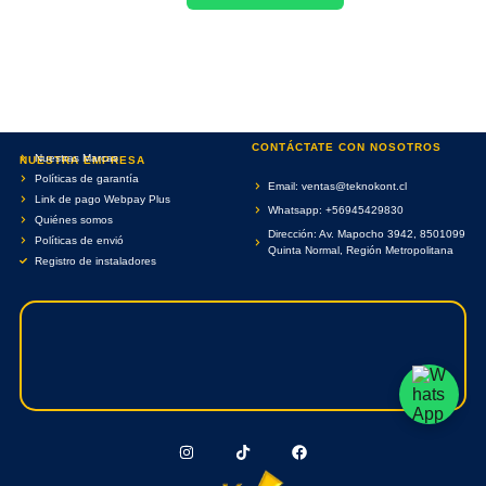
CONTÁCTATE CON NOSOTROS
Nuestras Marcas
NUESTRA EMPRESA
Políticas de garantía
Email: ventas@teknokont.cl
Link de pago Webpay Plus
Whatsapp: +56945429830
Quiénes somos
Dirección: Av. Mapocho 3942, 8501099
Políticas de envió
Quinta Normal, Región Metropolitana
Registro de instaladores