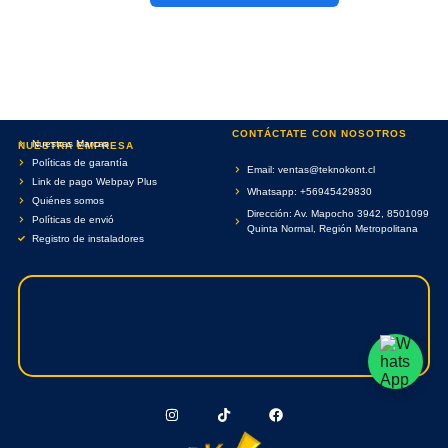
CONTÁCTATE CON NOSOTROS
Nuestras Marcas
NUESTRA EMPRESA
Políticas de garantía
Email: ventas@teknokont.cl
Link de pago Webpay Plus
Whatsapp: +56945429830
Quiénes somos
Dirección: Av. Mapocho 3942, 8501099
Políticas de envió
Quinta Normal, Región Metropolitana
Registro de instaladores