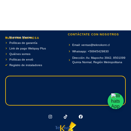
CONTÁCTATE CON NOSOTROS
Nuestras Marcas
NUESTRA EMPRESA
Políticas de garantía
Email: ventas@teknokont.cl
Link de pago Webpay Plus
Whatsapp: +56945429830
Quiénes somos
Dirección: Av. Mapocho 3942, 8501099
Políticas de envió
Quinta Normal, Región Metropolitana
Registro de instaladores