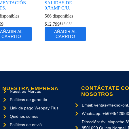
MENTACIÓN
SALIDAS DE
TS.
0.7AMP C/U.
disponibles
566 disponibles
69
$
12.799
$
15.058
AÑADIR AL
AÑADIR AL
CARRITO
CARRITO
CONTÁCTATE C
NUESTRA EMPRESA
Nuestras Marcas
NOSOTROS
Políticas de garantía
Email: ventas@teknokont.
Link de pago Webpay Plus
Whatsapp: +5694542983
Quiénes somos
Dirección: Av. Mapocho 3
Políticas de envió
8501099 Quinta Normal, 