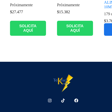
ALI
Próximamente
Próximamente
10M
$
27.477
$
15.382
179 
$
3.7
SOLICITA
SOLICITA
AQUÍ
AQUÍ