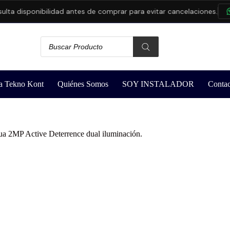
 disponibilidad antes de comprar para evitar cancelaciones.
CO
a Tekno Kont
Quiénes Somos
SOY INSTALADOR
Contac
 2MP Active Deterrence dual iluminación.