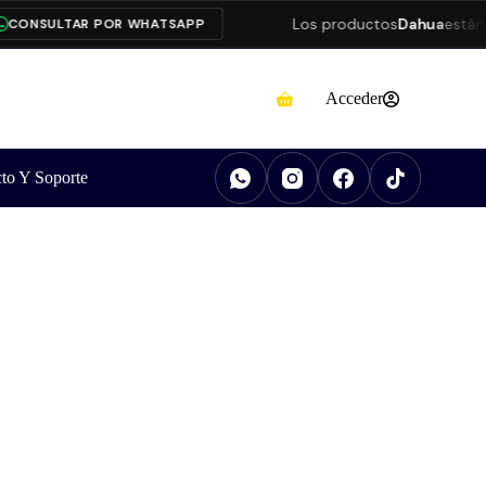
Los productos
Dahua
están pre
NSULTAR POR WHATSAPP
Acceder
to Y Soporte