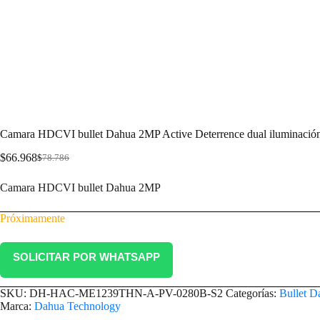
Camara HDCVI bullet Dahua 2MP Active Deterrence dual iluminación
$
66.968
$
78.786
Camara HDCVI bullet Dahua 2MP
Próximamente
SOLICITAR POR WHATSAPP
SKU:
DH-HAC-ME1239THN-A-PV-0280B-S2
Categorías:
Bullet D
Marca:
Dahua Technology