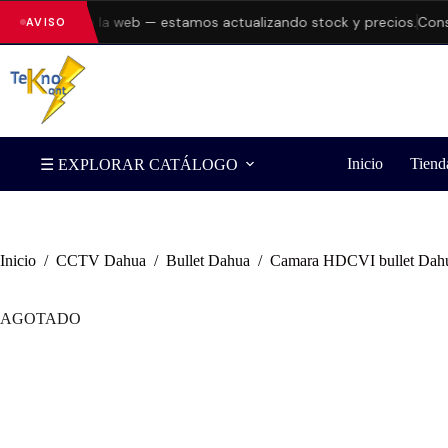
errores en la web — estamos actualizando stock y precios.
Consulta
AVISO
Inicio
Tiend
☰ EXPLORAR CATÁLOGO
Inicio
/
CCTV Dahua
/
Bullet Dahua
/
Camara HDCVI bullet Dahua
AGOTADO