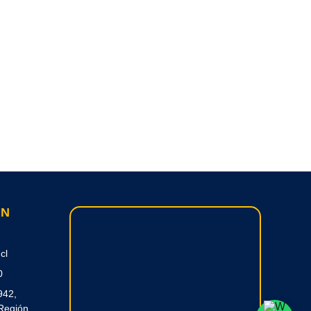
ON
cl
0
942,
Región