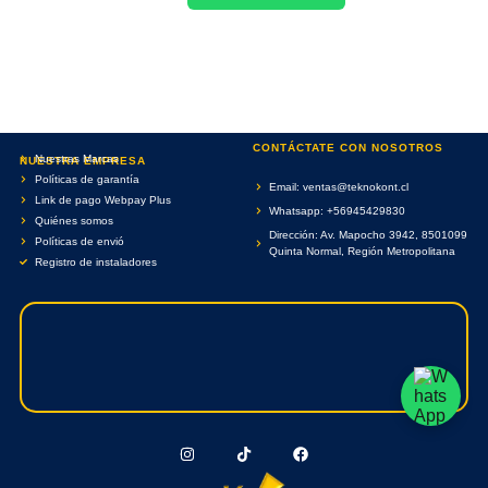
CONTÁCTATE CON NOSOTROS
Nuestras Marcas
NUESTRA EMPRESA
Políticas de garantía
Email: ventas@teknokont.cl
Link de pago Webpay Plus
Whatsapp: +56945429830
Quiénes somos
Dirección: Av. Mapocho 3942, 8501099
Políticas de envió
Quinta Normal, Región Metropolitana
Registro de instaladores