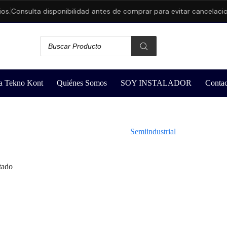
s.
Consulta disponibilidad antes de comprar para evitar cancelacion
a Tekno Kont
Quiénes Somos
SOY INSTALADOR
Contac
Semiindustrial
tado