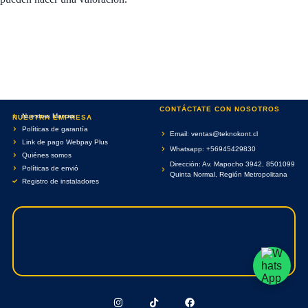
CONTÁCTATE CON NOSOTROS
Nuestras Marcas
NUESTRA EMPRESA
Políticas de garantía
Email: ventas@teknokont.cl
Link de pago Webpay Plus
Whatsapp: +56945429830
Quiénes somos
Dirección: Av. Mapocho 3942, 8501099
Políticas de envió
Quinta Normal, Región Metropolitana
Registro de instaladores