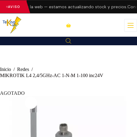
o errores en la web — estamos actualizando stock y precios.
Consu
AVISO
Inicio
/
Redes
/
MIKROTIK L4 2,4/5GHz-AC 1-N-M 1-100 inc24V
AGOTADO