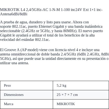
MIKROTIK L4 2,4/5GHz-AC 1-N-M 1-100 inc24V Ext 1×1 inc-
Antena6dBi/8dBi
A prueba de agua, duradero y listo para usarse. Ahora con
soporte 802.11ac, puerto Ehternet Gigabit y una banda inalámbrica
seleccionable (2.4GHz or 5GHz, y hasta 80MHz). El nuevo puerto
Gigabit le ayudará a utilizar el total de los beneficios de la alta
velocidad del estándar 802.11ac.
El Groove A (AP model) viene con licencia nivel 4 e incluye una
antena omnidireccional de doble banda 2.4/5GHz (6dBi 2.4GHz, 8dBi
5GHz), así que puede usar la unidad directamente en su presentación o
utilizar una antena.
Peso
5,2 kg
Dimensiones
25 × 7 × 7 cm
Marca
MIKROTIK