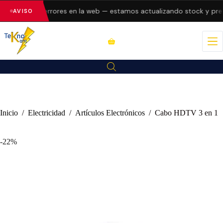
resentando errores en la web — estamos actualizando stock y preci
AVISO
Inicio
/
Electricidad
/
Artículos Electrónicos
/
Cabo HDTV 3 en 1
-22%