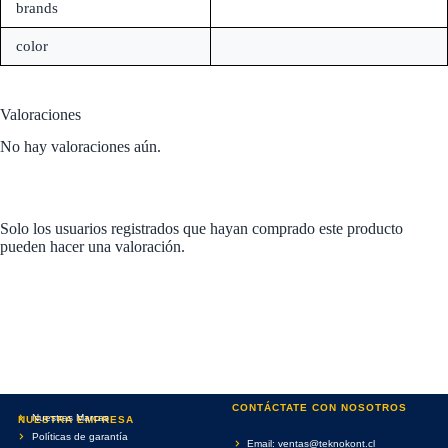
brands
color
Valoraciones
No hay valoraciones aún.
Solo los usuarios registrados que hayan comprado este producto
pueden hacer una valoración.
CONTÁCTATE CON NOSOTROS
Nuestras Marcas
NUESTRA EMPRESA
Políticas de garantía
Email: ventas@teknokont.cl