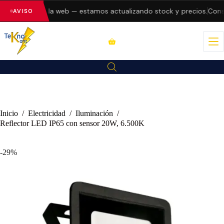
o errores en la web — estamos actualizando stock y precios.
Consul
AVISO
Inicio
/
Electricidad
/
Iluminación
/
Reflector LED IP65 con sensor 20W, 6.500K
-29%