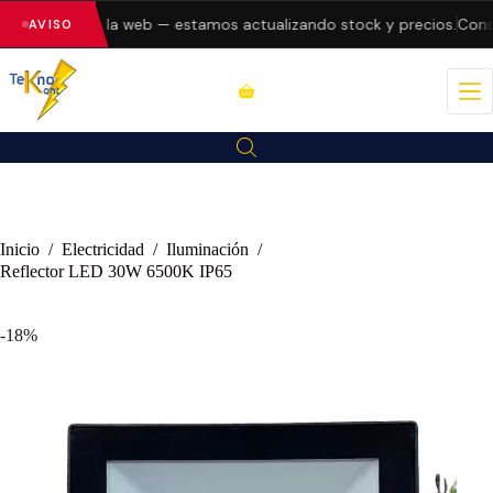
 errores en la web — estamos actualizando stock y precios.
Consul
AVISO
Inicio
/
Electricidad
/
Iluminación
/
Reflector LED 30W 6500K IP65
-18%