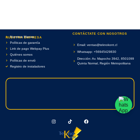
CONTÁCTATE CON NOSOTROS
Nuestras Marcas
NUESTRA EMPRESA
Políticas de garantía
Email: ventas@teknokont.cl
Link de pago Webpay Plus
Whatsapp: +56945429830
Quiénes somos
Dirección: Av. Mapocho 3942, 8501099
Políticas de envió
Quinta Normal, Región Metropolitana
Registro de instaladores