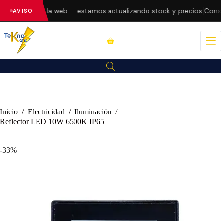
 errores en la web — estamos actualizando stock y precios.
Consult
AVISO
Inicio
/
Electricidad
/
Iluminación
/
Reflector LED 10W 6500K IP65
-33%