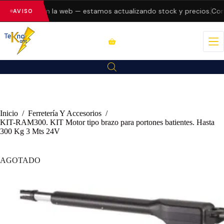
do errores en la web — estamos actualizando stock y precios.
Cons
AVISO
Inicio
/
Ferretería Y Accesorios
/
KIT-RAM300. KIT Motor tipo brazo para portones batientes. Hasta
300 Kg 3 Mts 24V
AGOTADO