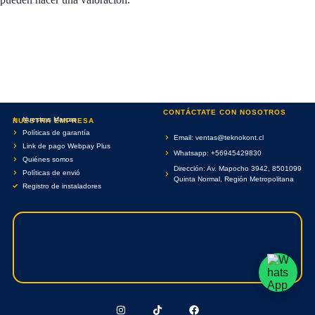
CONTÁCTATE CON NOSOTROS
Nuestras Marcas
NUESTRA EMPRESA
Políticas de garantía
Email: ventas@teknokont.cl
Link de pago Webpay Plus
Whatsapp: +56945429830
Quiénes somos
Dirección: Av. Mapocho 3942, 8501099
Políticas de envió
Quinta Normal, Región Metropolitana
Registro de instaladores