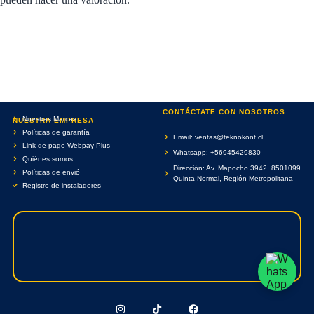
CONTÁCTATE CON NOSOTROS
Nuestras Marcas
NUESTRA EMPRESA
Políticas de garantía
Email: ventas@teknokont.cl
Link de pago Webpay Plus
Whatsapp: +56945429830
Quiénes somos
Dirección: Av. Mapocho 3942, 8501099
Políticas de envió
Quinta Normal, Región Metropolitana
Registro de instaladores