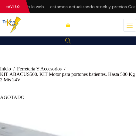
do errores en la web — estamos actualizando stock y precios.
Cons
AVISO
Inicio
/
Ferretería Y Accesorios
/
KIT-ABACUS500. KIT Motor para portones batientes. Hasta 500 Kg
2 Mts 24V
AGOTADO