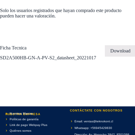
Solo los usuarios registrados que hayan comprado este producto
pueden hacer una valoración.
Ficha Tecnica
Download
SD2A500HB-GN-A-PV-S2_datasheet_20221017
CONTÁCTATE CON NOSOTROS
Nuestras Marcas
NUESTRA EMPRESA
Políticas de garantía
Email: ventas@teknokont.cl
Link de pago Webpay Plus
Whatsapp: +56945429830
Quiénes somos
Dirección: Av. Mapocho 3942, 8501099