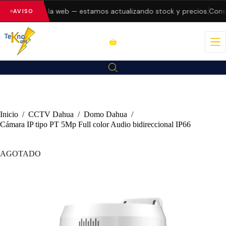
o errores en la web — estamos actualizando stock y precios.
Consul
AVISO
Inicio
/
CCTV Dahua
/
Domo Dahua
/
Cámara IP tipo PT 5Mp Full color Audio bidireccional IP66
AGOTADO