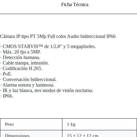
Ficha Técnica
Cámara IP tipo PT 5Mp Full color Audio bidireccional IP66
· CMOS STARVIS™ de 1/2,8″ y 5 megapíxeles.
· Máx. 20 fps a 5MP.
· Detección humana.
· Cable trampa, intrusión.
· Codificación H.265.
· PoE.
· Conversación bidireccional.
· Alarma sonora y luminosa.
· IR y luz blanca, tres modos de visión nocturna.
· IP66.
Peso
1 kg
Dimensiones
15 × 12 × 12 cm