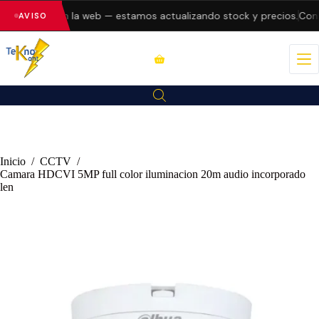
do errores en la web — estamos actualizando stock y precios.
Consu
AVISO
Inicio
/
CCTV
/
Camara HDCVI 5MP full color iluminacion 20m audio incorporado
len