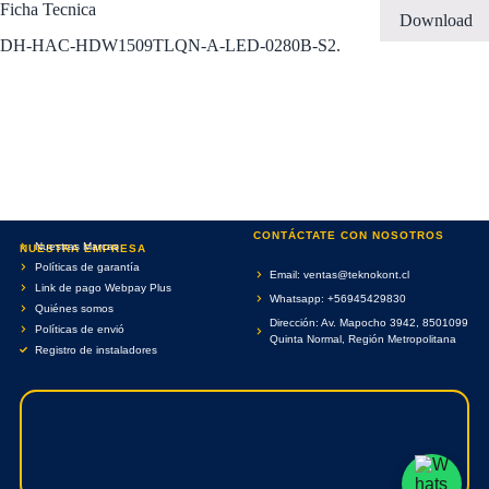
Ficha Tecnica
Download
DH-HAC-HDW1509TLQN-A-LED-0280B-S2.
CONTÁCTATE CON NOSOTROS
Nuestras Marcas
NUESTRA EMPRESA
Políticas de garantía
Email: ventas@teknokont.cl
Link de pago Webpay Plus
Whatsapp: +56945429830
Quiénes somos
Dirección: Av. Mapocho 3942, 8501099
Políticas de envió
Quinta Normal, Región Metropolitana
Registro de instaladores