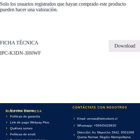
Solo los usuarios registrados que hayan comprado este producto
pueden hacer una valoración.
FICHA TÉCNICA
Download
IPC-K3DN-3H0WF
CONTÁCTATE CON NOSOTROS
Nuestras Marcas
NUESTRA EMPRESA
Políticas de garantía
Email: ventas@teknokont.cl
Link de pago Webpay Plus
Whatsapp: +56945429830
Quiénes somos
Dirección: Av. Mapocho 3942, 8501099
Políticas de envió
Quinta Normal, Región Metropolitana