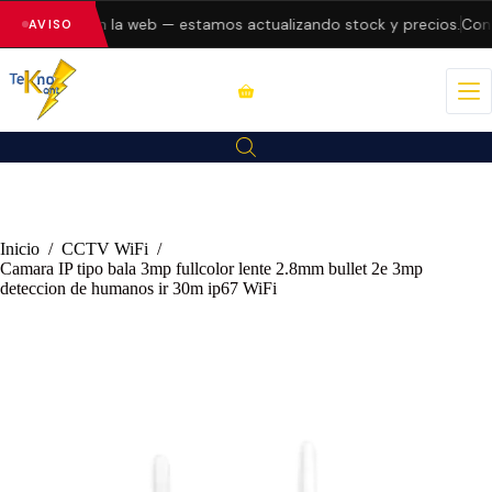
o errores en la web — estamos actualizando stock y precios.
Consul
AVISO
Inicio
/
CCTV WiFi
/
Camara IP tipo bala 3mp fullcolor lente 2.8mm bullet 2e 3mp
deteccion de humanos ir 30m ip67 WiFi