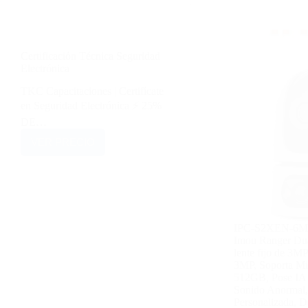
Certificación Técnica Seguridad
Electrónica
TKC Capacitaciones | Certifícate
en Seguridad Electrónica ⚡ 25%
DE…
VER PRECIO
IPC-S2XEN-6M0
Imou Ranger Dua
lente fijo de 3MP
3MP, Soporta Mi
512GB, Pose IA 
Sonido Anormal,
Personalizada, 