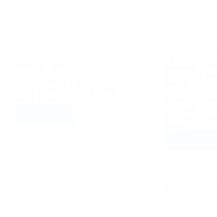
SWITCH 4 BOCAS POE
TV-BRAZO-1450
DAHUA – 36W
Articulado 14-
45kg VESA Muro
DH-PFS3006-4ET-36. SWITCH
200mm
4 BOCAS POE DAHUA – 36W
Marca: Dahua…
TV-BRAZO-1450
Articulado 14-
VER PRECIO
45kg VESA Muro
200mm…
VER PRECIO