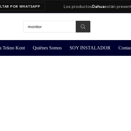
Los productos
Dahua
están presentando
 POR WHATSAPP
a Tekno Kont
Quiénes Somos
SOY INSTALADOR
Contac