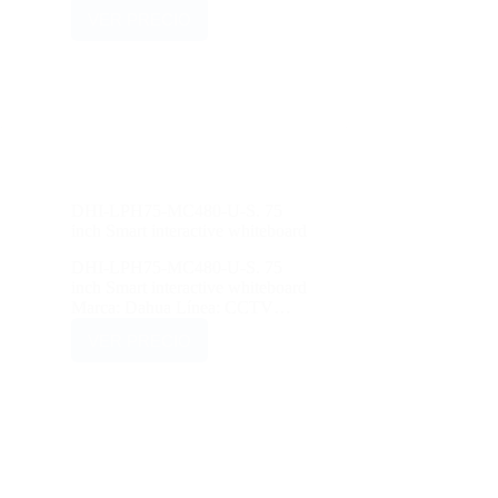
VER PRECIO
DHI-LPH75-MC480-U-S. 75
inch Smart interactive whiteboard
DHI-LPH75-MC480-U-S. 75
inch Smart interactive whiteboard
Marca: Dahua Línea: CCTV…
VER PRECIO