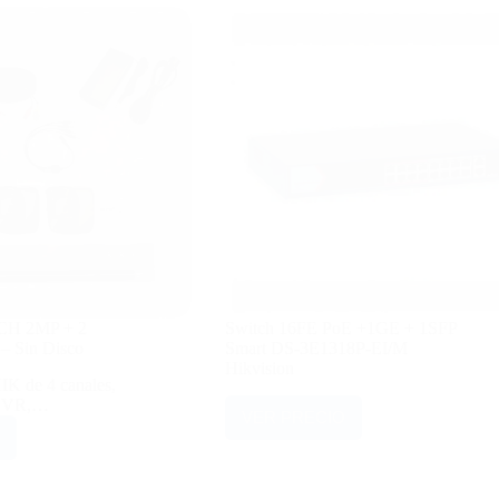
CH 2MP + 2
Switch 16FE PoE +1GE + 1SFP
 – Sin Disco
Smart DS-3E1318P-EI/M
Hikvision
IK de 4 canales,
 DVR,…
VER PRECIO