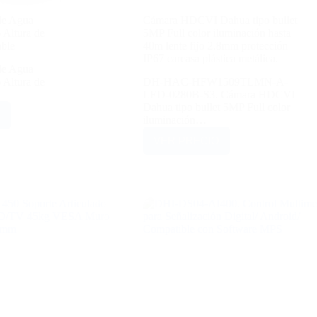
de Agua
Cámara HDCVI Dahua tipo bullet
 Altura de
5MP Full color iluminación hasta
able
40m lente fijo 2.8mm protección
IP67 carcasa plástica metálica.
de Agua
 Altura de
DH-HAC-HFW1509TLMN-A-
LED-0280B-S3. Cámara HDCVI
Dahua tipo bullet 5MP Full color
iluminación…
VER PRECIO