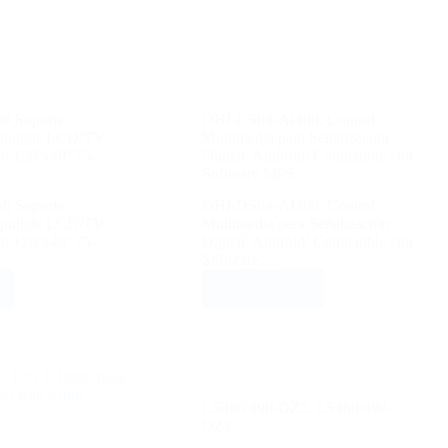
 Soporte
DHI-DS04-AI400. Control
50pulgds LCD/TV
Multimedia para Señalización
 120ºx40º 75-
Digital/ Android/ Compatible con
Software MPS
 Soporte
DHI-DS04-AI400. Control
50pulgds LCD/TV
Multimedia para Señalización
 120ºx40º 75-
Digital/ Android/ Compatible con
Software…
VER PRECIO
LS460/490-DZ2. LS460/490-
DZ2