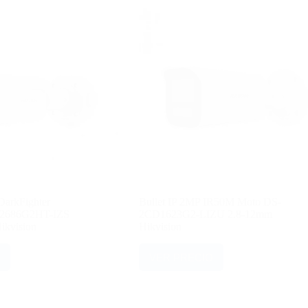
DarkFighter
Bullet IP 2MP IR50M Moto DS-
2686G2HT-IZS
2CD1623G2-LIZU 2.8-12mm
ikvision
Hikvision
VER PRECIO