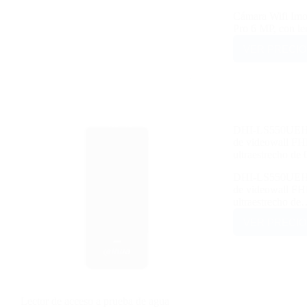
Cámara Wifi Im
Pro 6 MP, con l
VER PRECIO
DHI-LS550UEH-
de videowall FH
ultraestrecho de
DHI-LS550UEH-
de videowall FHD
ultraestrecho d
VER PRECIO
Lector de acceso a prueba de agua