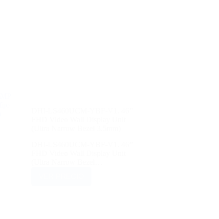
DHI-LS460UCM-YBF-V1. 46’’
FHD Video Wall Display Unit
(Ultra Narrow Bezel 3.5mm)
DHI-LS460UCM-YBF-V1. 46’’
FHD Video Wall Display Unit
(Ultra Narrow Bezel…
VER PRECIO