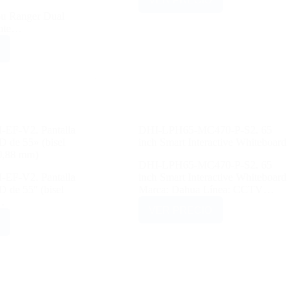
ou Ranger Dual
ente…
EF-V2. Pantalla
DHI-LPH65-MC470-P-S2. 65
D de 55» (bisel
inch Smart Interactive Whiteboard
 0,88 mm)
DHI-LPH65-MC470-P-S2. 65
EF-V2. Pantalla
inch Smart Interactive Whiteboard
 de 55'' (bisel
Marca: Dahua Línea: CCTV…
e…
VER PRECIO