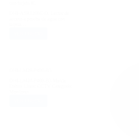
con tarjeta IC
DHI-ASR1200E-D. Lector de
acceso a prueba de agua con
tarjeta…
VER PRECIO
DHI-LM28-F400-B3
DHI-LM28-F400-B3 Marca:
Dahua Línea: CCTV Categoría:
Monitores
VER PRECIO