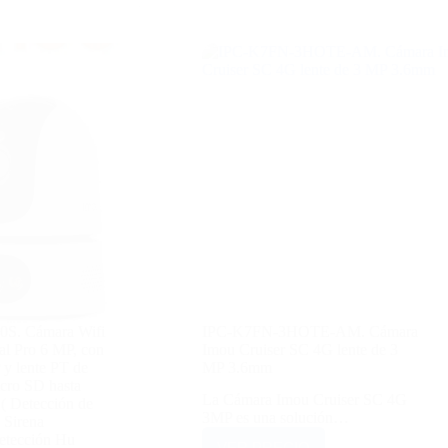
S. Cámara Wifi
IPC-K7FN-3HOTE-AM. Cámara
l Pro 6 MP, con
Imou Cruiser SC 4G lente de 3
 y lente PT de
MP 3.6mm
cro SD hasta
La Cámara Imou Cruiser SC 4G
( Detección de
3MP es una solución…
 Sirena
Detección Hu
VER PRECIO