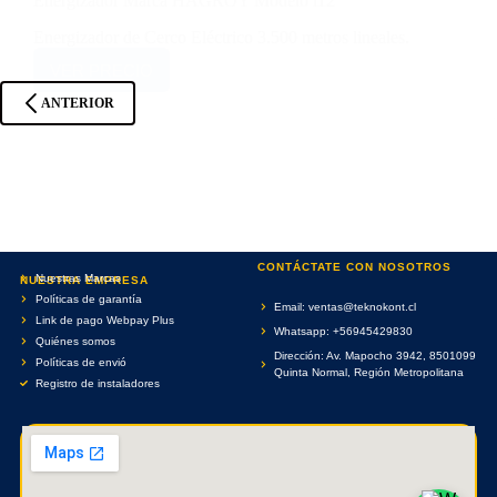
Energizador Marca HAGROY Modelo i12
Energizador de Cerco Eléctrico 3.500 metros lineales.
VER PRECIO
ANTERIOR
CONTÁCTATE CON NOSOTROS
Nuestras Marcas
NUESTRA EMPRESA
Políticas de garantía
Email: ventas@teknokont.cl
Link de pago Webpay Plus
Whatsapp: +56945429830
Quiénes somos
Dirección: Av. Mapocho 3942, 8501099
Políticas de envió
Quinta Normal, Región Metropolitana
Registro de instaladores