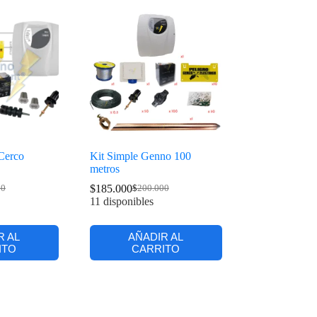
Cerco
Kit Simple Genno 100
metros
$
185.000
00
$
200.000
11 disponibles
R AL
AÑADIR AL
ITO
CARRITO