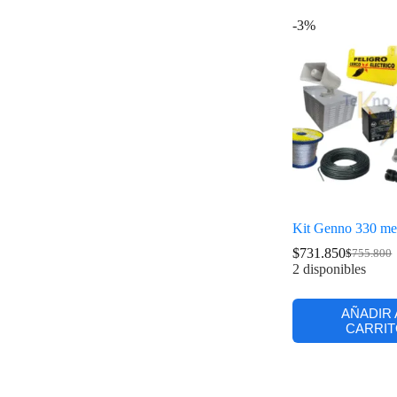
-3%
Kit Genno 330 me
$
731.850
$
755.800
2 disponibles
AÑADIR 
CARRIT