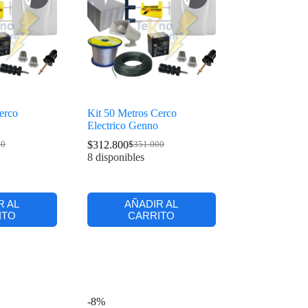
erco
Kit 50 Metros Cerco
Electrico Genno
$
312.800
00
$
351.000
8 disponibles
R AL
AÑADIR AL
ITO
CARRITO
-8%