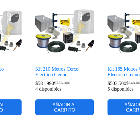
co
Kit 210 Metros Cerco
Kit 165 Metros 
Electrico Genno
Electrico Genno
$
581.990
$
503.500
$
756.000
$
648.0
4 disponibles
5 disponibles
AL
AÑADIR AL
AÑADI
O
CARRITO
CARR