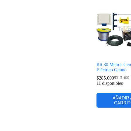
Kit 30 Metros Cer
Eléctrico Genno
$
285.000
$
315.400
11 disponibles
AÑADIR 
CARRIT