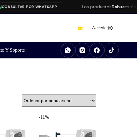
Los productos
Dahua
están pr
ONSULTAR POR WHATSAPP
Acceder
to Y Soporte
-11%