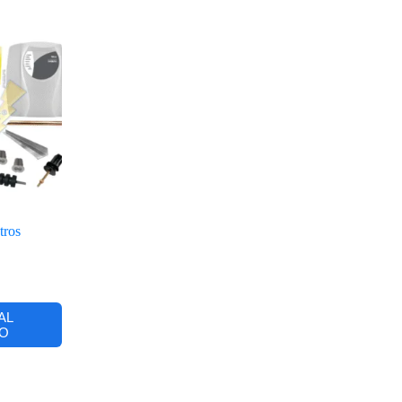
tros
AL
O