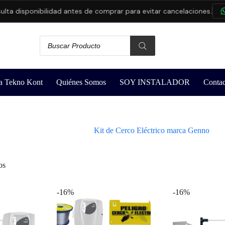
a disponibilidad antes de comprar para evitar cancelaciones.
C
a Tekno Kont
Quiénes Somos
SOY INSTALADOR
Contac
Kit de Cerco Eléctrico marca Genno
os
-16%
-16%