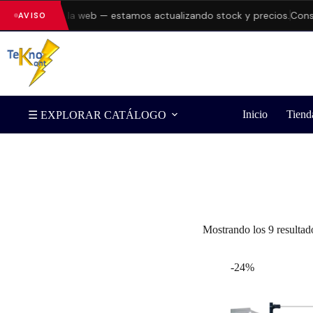
 errores en la web — estamos actualizando stock y precios.
Consult
AVISO
Inicio
Tiend
☰ EXPLORAR CATÁLOGO
Filtrar por Marca
Mostrando los 9 resultad
-24%