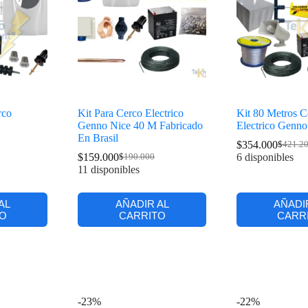
rco
Kit Para Cerco Electrico
Kit 80 Metros C
Genno Nice 40 M Fabricado
Electrico Genno
En Brasil
$
354.000
$
421.2
$
159.000
6 disponibles
$
190.000
11 disponibles
AL
AÑADIR AL
AÑADI
O
CARRITO
CARR
-23%
-22%