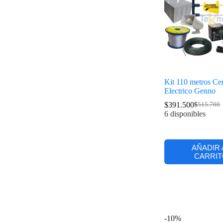
Kit 110 metros Ce
Electrico Genno
$
391.500
$
515.700
6 disponibles
AÑADIR 
CARRIT
-10%